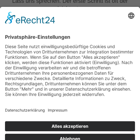
Lass uns sprechen. Der erste Schritt ist oft der
leichteste:
Kostenloses Erstgespräch vereinbaren →
Kundenbewertungen und Erfahrungen zu
Thomas Harneit
SEHR GUT
100%
Navigation
Empfehlungen auf
KONTAKT
ProvenExpert.com
4,89 / 5,00
überspringen
LÖSUNGEN
IMPRESSUM
52
39
DATENSCHUTZ