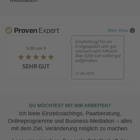
Mehr Infos
Empfehlung! Für ein
Empfehl
Erstgespräch sehr gut
Sternen
5.00 von 5
5.00 von 5
und auch sehr hilfreich.
Man fühlt sich sofort gut
aufgehoben.
SEHR GUT
SEHR GUT
27.08.2025
20.08.2
DU MÖCHTEST MIT MIR ARBEITEN?
Ich biete Einzelcoachings, Paarberatung,
Onlineprogramme und Business-Mediation – alles
mit dem Ziel, Veränderung möglich zu machen.