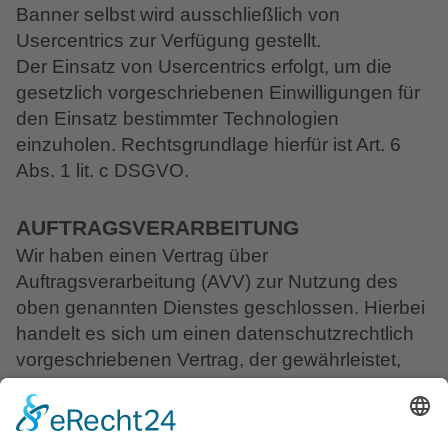
Banner selbst wird ausschließlich von
Usercentrics zur Verfügung gestellt.
Der Einsatz von Usercentrics erfolgt, um die
gesetzlich vorgeschriebenen Einwilligungen für
den Einsatz bestimmter Technologien
einzuholen. Rechtsgrundlage hierfür ist Art. 6
Abs. 1 lit. c DSGVO.
AUFTRAGSVERARBEITUNG
Wir haben einen Vertrag über
Auftragsverarbeitung (AVV) zur Nutzung des
oben genannten Dienstes geschlossen. Hierbei
handelt es sich um einen datenschutzrechtlich
vorgeschriebenen Vertrag, der gewährleistet,
dass dieser die personenbezogenen Daten
unserer Websitebesucher nur nach unseren
Weisungen und unter Einhaltung der DSGVO