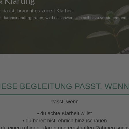
 & Klärung
da ist, braucht es zuerst Klarheit.
urcheinandergeraten, wird es schwer, sich selbst zu verstehen und t
d Fülle
IESE BEGLEITUNG PASST, WENN.
Passt, wenn
• du echte Klarheit willst
• du bereit bist, ehrlich hinzuschauen
• du einen ruhigen, klaren und ernsthaften Rahmen suchs