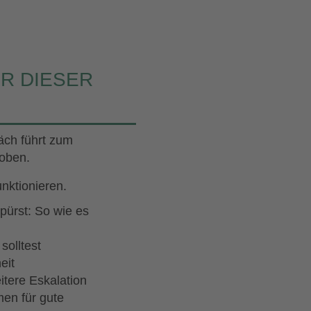
ER DIESER
äch führt zum
oben.
unktionieren.
spürst: So wie es
solltest
eit
itere Eskalation
men für gute