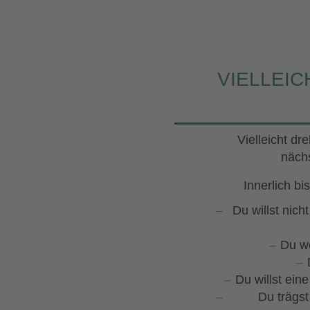
VIELLEIC
Vielleicht d
näch
Innerlich bi
Du willst nich
Du we
Du willst ein
Du trägst