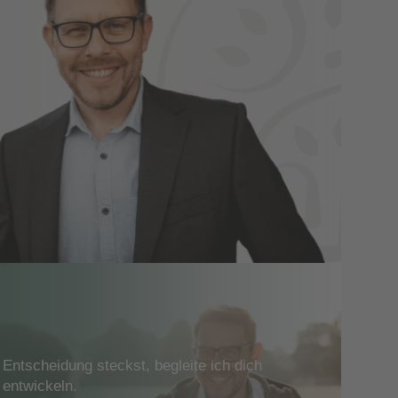
Entscheidung steckst, begleite ich dich
 entwickeln.