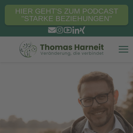
HIER GEHT'S ZUM PODCAST
"STARKE BEZIEHUNGEN"